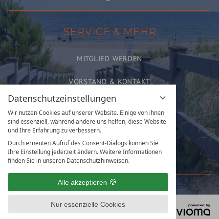
SERVICE & MEHR
MITGLIED WERDEN
VORSTAND & KONTAKT
Datenschutzeinstellungen
KARRIERE AUF USEDOM
Wir nutzen Cookies auf unserer Website. Einige von ihnen
sind essenziell, während andere uns helfen, diese Website
FÖRDERNDE MITGLIEDER
und Ihre Erfahrung zu verbessern.
Durch erneuten Aufruf des Consent-Dialogs können Sie
HOTELVERBAND PROSPEKT
Ihre Einstellung jederzeit ändern. Weitere Informationen
finden Sie in unseren Datenschutzhinweisen.
Alle akzeptieren
Nur essenzielle Cookies
vi
© 2023 Hotelverband Insel Usedom