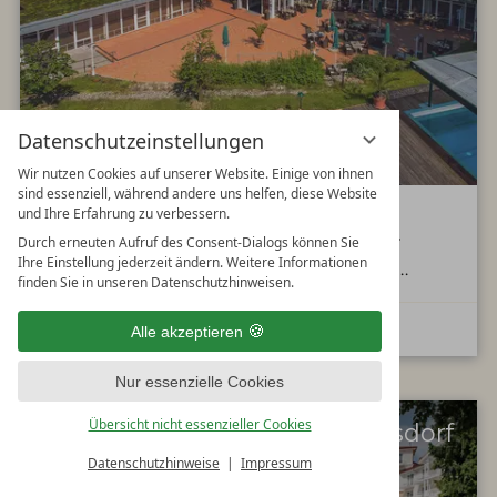
Datenschutzeinstellungen
Wir nutzen Cookies auf unserer Website. Einige von ihnen
sind essenziell, während andere uns helfen, diese Website
4 Sterne | 20.000m² Parkanlage | Tanzbar BAR59 |
und Ihre Erfahrung zu verbessern.
beheizter Außenpool & Wellnessbereich | ideal für
Durch erneuten Aufruf des Consent-Dialogs können Sie
Ihre Einstellung jederzeit ändern. Weitere Informationen
Familien | hundefreundlich - sein Sie ein "VIP" im ...
finden Sie in unseren Datenschutzhinweisen.
ZUR HOTEL WEBSEITE
Alle akzeptieren
Nur essenzielle Cookies
Übersicht nicht essenzieller Cookies
A-ROSA Strandidyll Heringsdorf
Seebad Heringsdorf
Datenschutzhinweise
Impressum